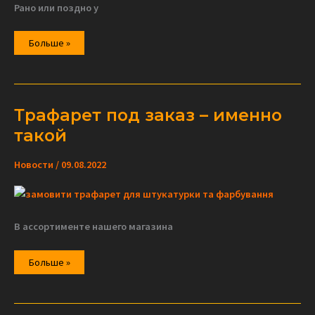
Рано или поздно у
Дерево
Больше »
трафаретом
для
штукатурки
Трафарет под заказ – именно
такой
Новости
/
09.08.2022
В ассортименте нашего магазина
Трафарет
Больше »
под
заказ
–
именно
такой