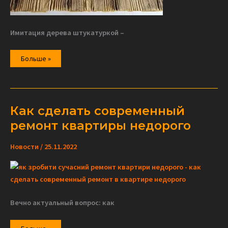
Имитация дерева штукатуркой –
Как
Больше »
сделать
имитацию
дерева
Как сделать современный
ремонт квартиры недорого
Новости
/
25.11.2022
Вечно актуальный вопрос: как
Как