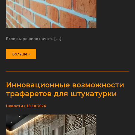
Если вы решили начать […]
Как
Больше »
пользоваться
трафаретом
для
штукатурки?
Инновационные возможности
трафаретов для штукатурки
Новости
/
18.10.2024