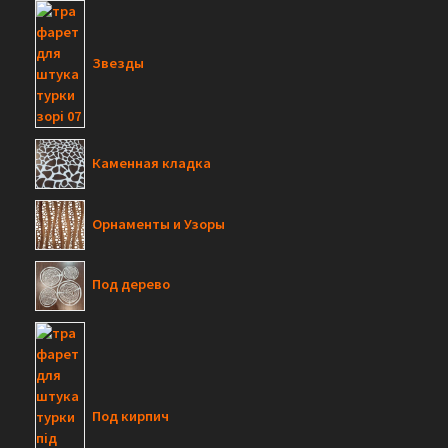
и
с
Звезды
к
Каменная кладка
Орнаменты и Узоры
Под дерево
Под кирпич