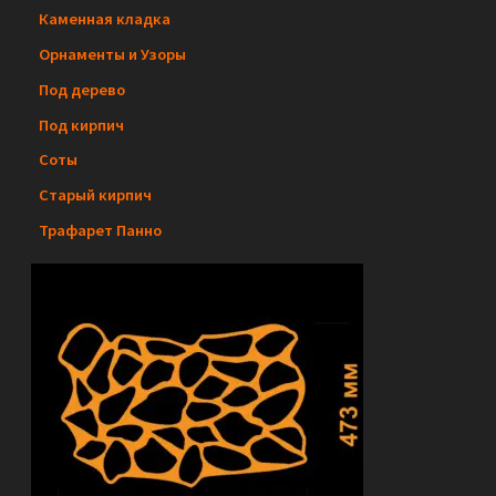
Каменная кладка
с
Орнаменты и Узоры
к
Под дерево
Под кирпич
Соты
Старый кирпич
Трафарет Панно