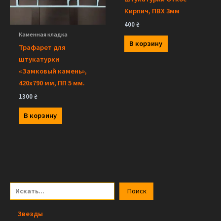
Кирпич, ПВХ 3мм
400
₴
Каменная кладка
В корзину
Трафарет для
штукатурки
«Замковый камень»,
420х790 мм, ПП 5 мм.
1300
₴
В корзину
П
Поиск
о
Звезды
и