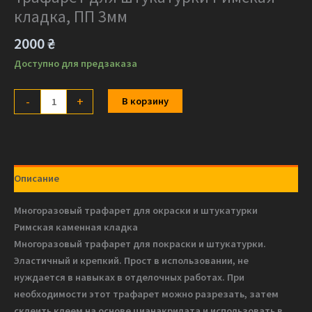
кладка, ПП 3мм
2000
₴
Доступно для предзаказа
Количество
-
+
В корзину
товара
Трафарет
для
штукатурки
Описание
Римская
кладка,
Многоразовый трафарет для окраски и штукатурки
ПП
Римская каменная кладка
3мм
Многоразовый трафарет для покраски и штукатурки.
Эластичный и крепкий. Прост в использовании, не
нуждается в навыках в отделочных работах. При
необходимости этот трафарет можно разрезать, затем
склеить клеем на основе цианакрилата и использовать в