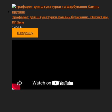
Трафарет для штукатурки Камень булыжник, 716х473 мм,
ПП 5мм
1400
₴
В корзину