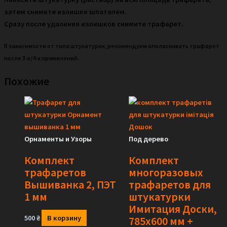
затем снимите излишки шпателем.
Сразу после удаления излишков снимите трафарет.
В зависимости от типа штукатурки, рекомендуем ополаскивать трафарет
после 3-х/4-х применений.
Похожие
Орнаменты и Узоры
Под дерево
Комплект
Комплект
трафаретов
многоразовых
Вышиванка 2, ПЭТ
трафаретов для
1 мм
штукатурки
Имитация Доски,
500
₴
В корзину
785х600 мм +