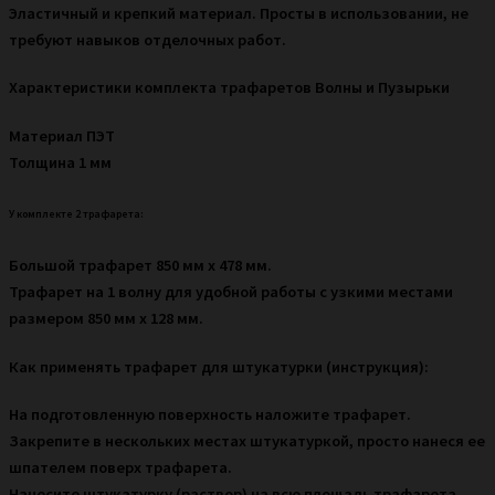
Эластичный и крепкий материал. Просты в использовании, не
1
требуют навыков отделочных работ.
мм
Характеристики комплекта трафаретов Волны и Пузырьки
Материал ПЭТ
Толщина 1 мм
У комплекте 2 трафарета:
Большой трафарет 850 мм х 478 мм.
Трафарет на 1 волну для удобной работы с узкими местами
размером 850 мм х 128 мм.
Как применять трафарет для штукатурки (инструкция):
На подготовленную поверхность наложите трафарет.
Закрепите в нескольких местах штукатуркой, просто нанеся ее
шпателем поверх трафарета.
Нанесите штукатурку (раствор) на всю площадь трафарета,