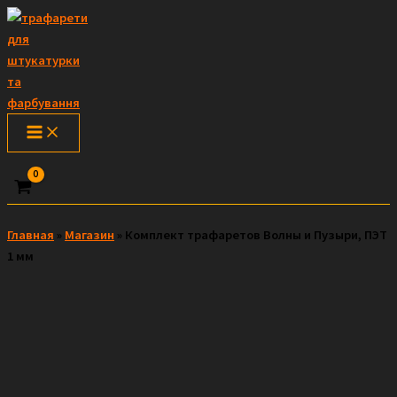
Перейти
к
содержимому
Поиск
Главная
»
Магазин
»
Комплект трафаретов Волны и Пузыри, ПЭТ
1 мм