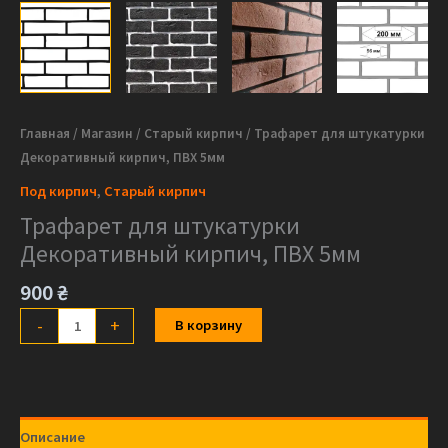
Главная
/
Магазин
/
Старый кирпич
/ Трафарет для штукатурки
Декоративный кирпич, ПВХ 5мм
Под кирпич
,
Старый кирпич
Трафарет для штукатурки
Декоративный кирпич, ПВХ 5мм
900
₴
Количество
-
+
В корзину
товара
Трафарет
для
штукатурки
Описание
Декоративный