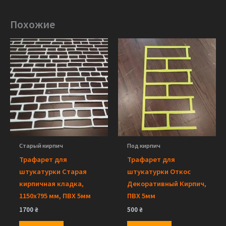
Похожие
Старый кирпич
Под кирпич
Трафарет для
Трафарет для
штукатурки Старая
штукатурки Откос
кирпичная кладка,
Декоративный Кирпич,
1150х795 мм, ПВХ 5мм
ПВХ 5мм
1700
₴
500
₴