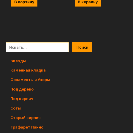
В корзину
В корзину
П
Поиск
о
Звезды
и
Каменная кладка
с
Орнаменты и Узоры
к
Под дерево
Под кирпич
Соты
Старый кирпич
Трафарет Панно